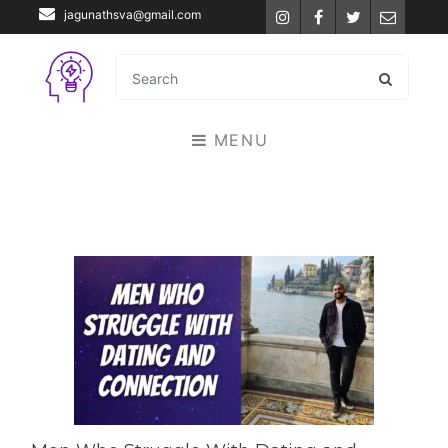
jagunathsva@gmail.com
Instagram
Facebook
Twitter
Email
MENU